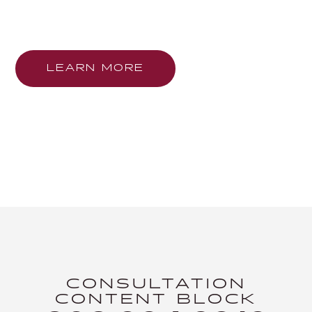
Block
LEARN MORE
OR
303.994.6919
CONSULTATION
CONTENT BLOCK